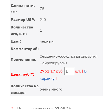
Длина нити,
75
см:
Размер USP:
2-0
Количество
1
игл, шт.:
Цвет:
черный
Комментарий:
Сердечно-сосудистая хирургия,
Применение:
Нейрохирургия
2762.17 руб.
шт. [
В
Цена, руб.*:
корзину
]
Количество на
очень много
складе:
*
– Цены актуальны на 07.08.26