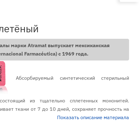
плетёный
лы марки Atramat выпускает мексиканская
rnacional Farmacéutica) с 1969 года.
Абсорбируемый синтетический стерильный
состоящий из тщательно сплетенных мононитей.
вает ткани от 7 до 10 дней, сохраняет прочность на
дней, полностью гидролизуется в течение 42 дней.
Показать описание материала
тка и мышечная ткань, слизистые оболочки,
ание сосудов.