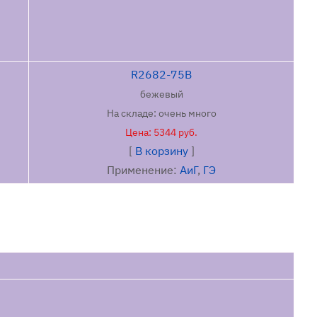
тель должнен принять необходимые меры
и манипуляции хирургическими иглами.
РАНЕНИЯ
R2682-75B
бежевый
На складе: очень много
 (15-30°C), относительная влажность не более 65%,
Цена: 5344 руб.
ате.
[
В корзину
]
Применение:
АиГ
,
ГЭ
ДОСТОРОЖНОСТИ
, только в интрадермальной зоне. Как в любом случае
рургического шовного материала. Необходимо
но, чтобы избежать повреждения как иглы так и нити.
ледует обратить на используемые хирургические
е как иглодержатели и пинцеты, чтобы избежать