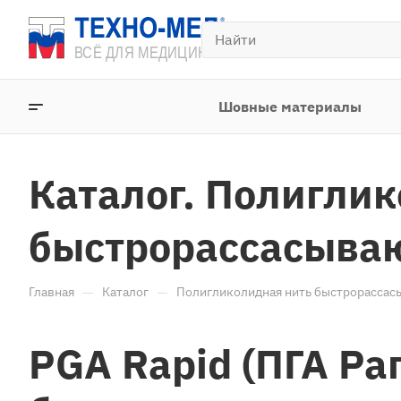
Шовные материалы
Каталог. Полигли
быстрорассасыва
—
—
Главная
Каталог
Полигликолидная нить быстрорасса
PGA Rapid (ПГА Ра