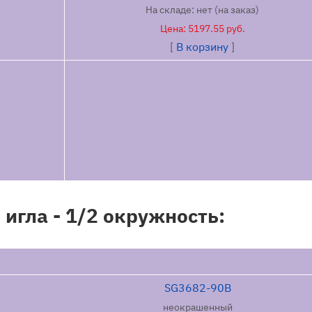
На складе: нет (на заказ)
крови, потреби
Цена: 5197.55 руб.
предосторожности пр
[
В корзину
]
УСЛОВИЯ Х
Температура 288-303K
в сухой и темной комн
МЕРЫ ПРЕ
гла - 1/2 окружность:
Не применять на коже
использования хи
использовать осторож
Особое внимание с
SG3682-90B
инструменты, таки
неокрашенный