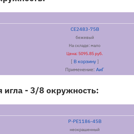
ОПИСАНИЕ
CE2483-75B
Хирургический ш
бежевый
БЫСТРОРАССАСЫВАЮЩ
На складе: мало
стерильным рассасыв
Цена: 5095.85 руб.
улярная
из гомополимеризо
[
В корзину
]
молекулярным весом
Применение:
АиГ
стеарата кальция.
коллагенами, не алл
игла - 3/8 окружность:
шовный мат
БЫСТРОРАССАСЫВАЮЩА
цвете или неокраш
КИСЛОТА ПОЛИГЛИК
ATRAMAT® соответст
P-PE1186-45B
Соединенных Штатов (
неокрашенный