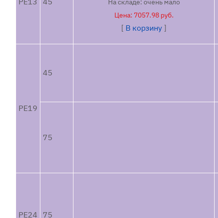
PE13
45
На складе: очень мало
Режущая прямая электрод
Цена: 7057.98 руб.
[
В корзину
]
Обратнорежущая вращающаяс
Лигатура
Колющая премиум
45
Шпательная прямая премиум +
Колюще-режущая атраллой чё
Колюще-режущая премиум
PE19
Обратнорежущая Премиум дво
75
не выбрана
1/2
3/8
Кривизна иглы:
5/8
игла (needle)
PE24
75