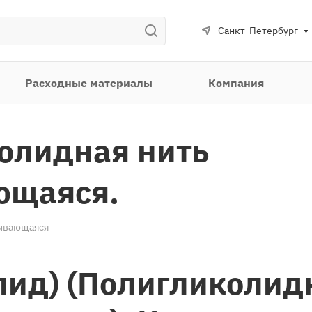
Санкт-Петербург
Расходные материалы
Компания
колидная нить
ющаяся.
сывающаяся
пид) (Полигликолид