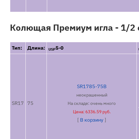
11-0
Количество игл,
Колющая Премиум игла - 1/2
шт.:
Длина иглы:
до
Тип:
Длина:
5-0
Отображать
USP
только товары в
наличии:
SR1785-75B
неокрашенный
SR17
75
На складе: очень много
Цена: 6336.59 руб.
[
В корзину
]