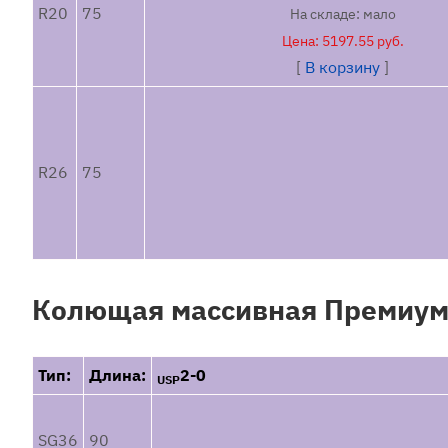
R20
75
На складе: мало
2
Цена: 5197.55 руб.
3
[
В корзину
]
4
5
6
R26
75
2-0
Размер USP:
3-0
4-0
5-0
Колющая массивная Премиум и
6-0
7-0
Тип:
Длина:
2-0
8-0
USP
9-0
10-0
SG36
90