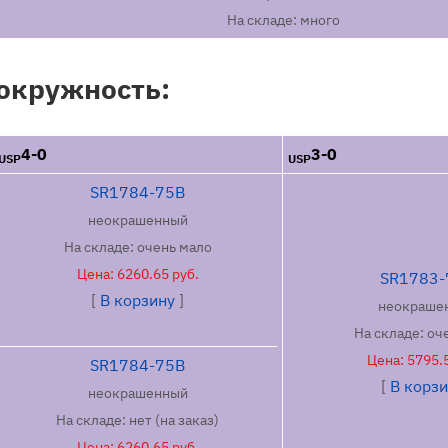
возможности сплющ
На складе: много
Длительный контакт
желчь, может привес
 окружность:
При завязывании у
хирургический узел 
показано хирургическ
4-0
3-0
USP
USP
SR1784-75B
ИНСТРУКЦИ
неокрашенный
На складе: очень мало
Использование этог
Цена: 6260.65 руб.
SR1783-
процедурам примен
[
В корзину
]
неокраше
материалов, учитывая
На складе: оч
Цена: 5795.5
SR1784-75B
ПОБОЧНЫЕ
[
В корз
неокрашенный
На складе: нет (на заказ)
Включают острую вос
Цена: 6260.65 руб.