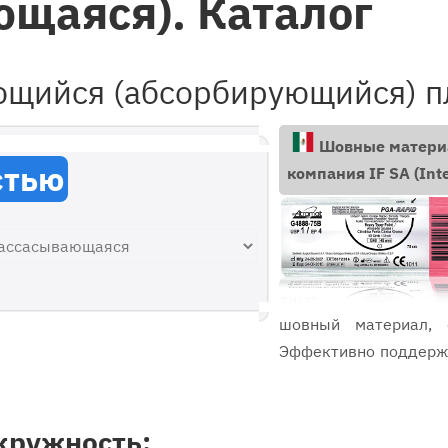
щаяся). Каталог
ющийся (абсорбирующийся) 
Шовные материа
стью
компания IF SA (Inte
шовный материал, 
Эффективно поддержи
разрыв от 10 до 14 
Подкожная клетча
эпизиорафия, легиров
кружность: