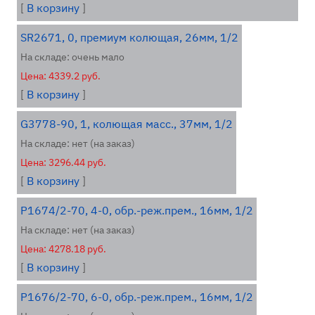
[
В корзину
]
SR2671, 0, премиум колющая, 26мм, 1/2
На складе: очень мало
Цена: 4339.2 руб.
[
В корзину
]
G3778-90, 1, колющая масс., 37мм, 1/2
На складе: нет (на заказ)
Цена: 3296.44 руб.
[
В корзину
]
P1674/2-70, 4-0, обр.-реж.прем., 16мм, 1/2
На складе: нет (на заказ)
Цена: 4278.18 руб.
[
В корзину
]
P1676/2-70, 6-0, обр.-реж.прем., 16мм, 1/2