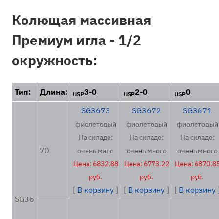
Колющая массивная
Премиум игла - 1/2
окружность:
Тип:
Длина:
3-0
2-0
0
USP
USP
USP
SG3673
SG3672
SG3671
фиолетовый
фиолетовый
фиолетовый
На складе:
На складе:
На складе:
70
очень мало
очень много
очень много
Цена: 6832.88
Цена: 6773.22
Цена: 6870.8
руб.
руб.
руб.
[
В корзину
]
[
В корзину
]
[
В корзину
SG36