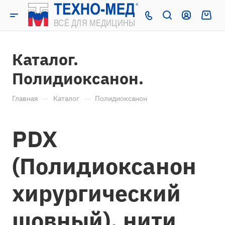
Каталог.
Полидиоксанон.
—
—
Главная
Каталог
Полидиоксанон
PDX
(Полидиоксанон
хирургический
шовный), нити.