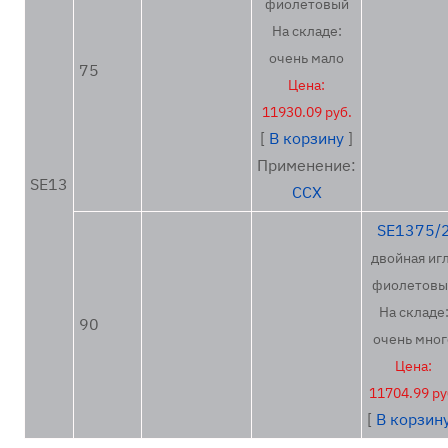
фиолетовый
На складе:
очень мало
75
Цена:
11930.09 руб.
[
В корзину
]
Применение:
SE13
ССХ
SE1375/
двойная иг
фиолетовы
На складе
90
очень мног
Цена:
11704.99 ру
[
В корзин