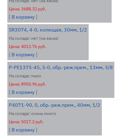
На складе: нет (на заказ)
Цена: 3688.32 руб.
[
В корзину
]
SR3074, 4-0, колющая, 30мм, 1/2
На складе: нет (на заказ)
Цена: 4013.76 руб.
[
В корзину
]
P-PE1375-45, 5-0, обр.-реж.прем., 13мм, 3/8
На складе: мало
Цена: 8950.96 руб.
[
В корзину
]
P4071-90, 0, обр.-реж.прем., 40мм, 1/2
На складе: очень много
Цена: 5017.2 руб.
[
В корзину
]