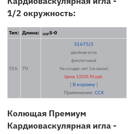
Кардиоваскулярная игла -
1/2 окружность:
Тип:
Длина:
5-0
USP
S1675/2
двойная игла
фиолетовый
S16
70
На складе: нет (на заказ)
Цена: 13235.92 руб.
[
В корзину
]
Применение:
ССХ
Колющая Премиум
Кардиоваскулярная игла -