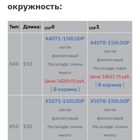
окружность:
Тип:
Длина:
0
1
USP
USP
X4071-150LOOP
X4078-150LOOP
петля
петля
фиолетовый
фиолетовый
X40
150
На складе: очень
На складе: мало
много
Цена: 14621.75 руб.
Цена: 14200.03 руб.
[
В корзину
]
[
В корзину
]
X5071-150LOOP
X5078-150LOOP
петля
петля
фиолетовый
фиолетовый
X50
150
На складе: очень
На складе: очень
много
много