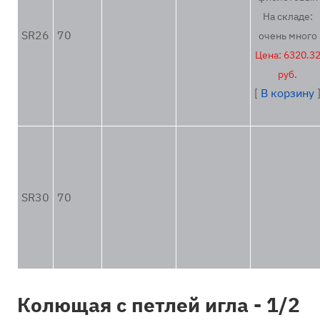
На складе:
SR26
70
очень много
Цена: 6320.3
руб.
[
В корзину
SR30
70
Колющая с петлей игла - 1/2