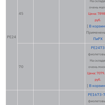
На складе
очень мал
45
Цена: 7898
руб.
[
В корзин
Применен
PE24
ПиРХ
PE2473
фиолетов
На складе
70
очень мно
Цена: 7079
руб.
[
В корзин
PE1673-
фиолетов