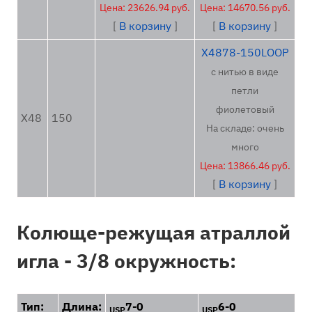
Цена: 23626.94 руб.
Цена: 14670.56 руб.
[
В корзину
]
[
В корзину
]
X4878-150LOOP
с нитью в виде
петли
фиолетовый
X48
150
На складе: очень
много
Цена: 13866.46 руб.
[
В корзину
]
Колюще-режущая атраллой
игла - 3/8 окружность:
Тип:
Длина:
7-0
6-0
USP
USP