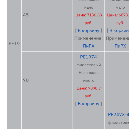
мало
мало
45
Цена: 7136.63
Цена: 6873
руб.
руб.
[
В корзину
]
[
В корзин
Применение:
Применен
PE19
ПиРХ
ПиРХ
PE1974
фиолетовый
На складе:
70
много
Цена: 7898.7
руб.
[
В корзину
]
PE2473-
фиолетов