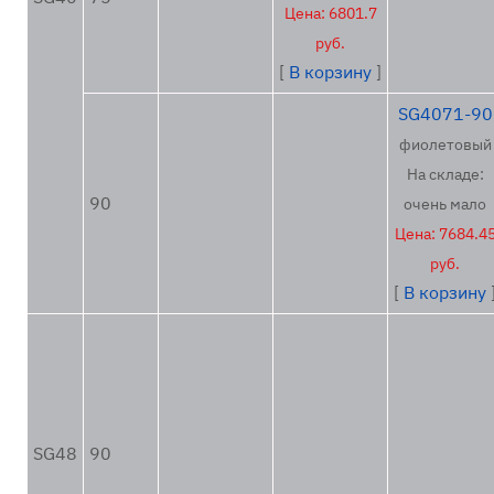
Цена: 6801.7
руб.
[
В корзину
]
SG4071-90
фиолетовый
На складе:
90
очень мало
Цена: 7684.4
руб.
[
В корзину
SG48
90