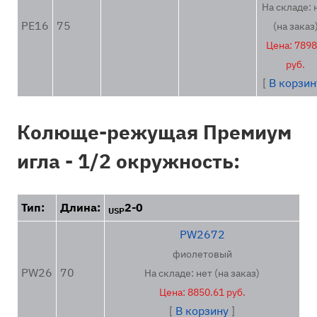
На складе: 
PE16
75
(на заказ
Цена: 7898
руб.
[
В корзин
Колюще-режущая Премиум
игла - 1/2 окружность:
Тип:
Длина:
2-0
USP
PW2672
фиолетовый
PW26
70
На складе: нет (на заказ)
Цена: 8850.61 руб.
[
В корзину
]