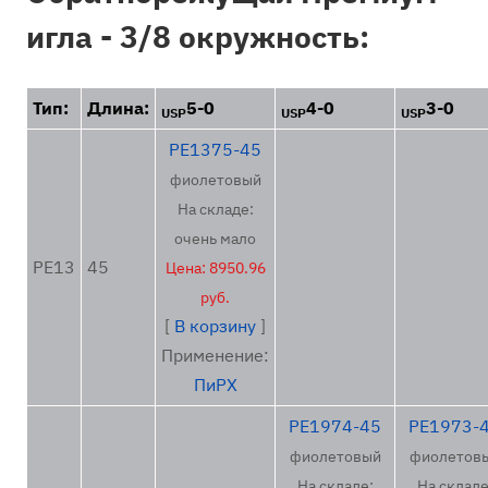
игла - 3/8 окружность:
Тип:
Длина:
5-0
4-0
3-0
USP
USP
USP
PE1375-45
фиолетовый
На складе:
очень мало
PE13
45
Цена: 8950.96
руб.
[
В корзину
]
Применение:
ПиРХ
PE1974-45
PE1973-
фиолетовый
фиолетов
На складе:
На складе