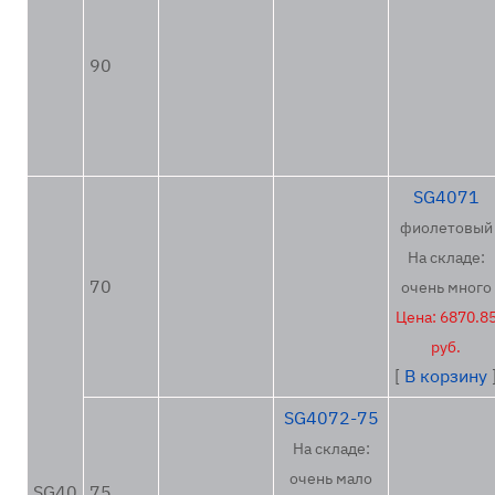
90
SG4071
фиолетовый
На складе:
70
очень много
Цена: 6870.8
руб.
[
В корзину
SG4072-75
На складе:
очень мало
SG40
75