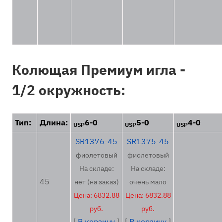
Колющая Премиум игла -
1/2 окружность:
Тип:
Длина:
6-0
5-0
4-0
USP
USP
USP
SR1376-45
SR1375-45
фиолетовый
фиолетовый
На складе:
На складе:
45
нет (на заказ)
очень мало
Цена: 6832.88
Цена: 6832.88
руб.
руб.
[
В корзину
]
[
В корзину
]