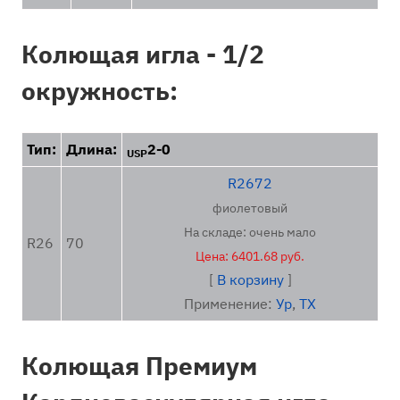
Колющая игла - 1/2
окружность:
Тип:
Длина:
2-0
USP
R2672
фиолетовый
На складе: очень мало
R26
70
Цена: 6401.68 руб.
[
В корзину
]
Применение:
Ур
,
ТХ
Колющая Премиум