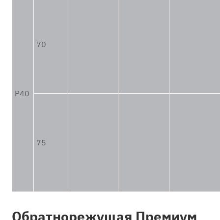
5-0
6-0
7-0
70
8-0
9-0
10-0
P40
11-0
Количество игл,
шт.:
75
Длина иглы:
до
Отображать
только товары в
наличии:
Обратнорежущая Премиум