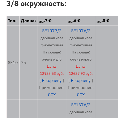
3/8 окружность:
Тип:
Длина:
7-0
6-0
5-0
USP
USP
USP
SE1077/2
SE1076/2
двойная игла
двойная игла
фиолетовый
фиолетовый
На складе:
На складе:
очень мало
очень много
SE10
75
Цена:
Цена:
12933.53 руб.
12637.92 руб.
[
В корзину
]
[
В корзину
]
Применение:
Применение:
ССХ
ССХ
SE1376/2
двойная игла