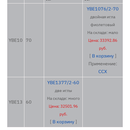
YBE1076/2-70
двойная игла
фиолетовый
На складе: мало
YBE10
70
Цена: 33392.86
руб.
[
В корзину
]
Применение:
ССХ
YBE1377/2-60
две иглы
На складе: много
YBE13
60
Цена: 32501.96
руб.
[
В корзину
]