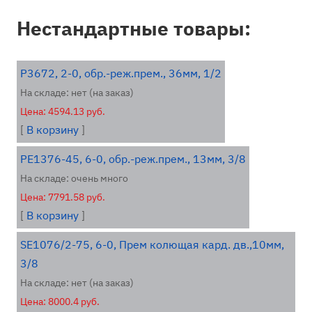
Нестандартные товары:
P3672, 2-0, обр.-реж.прем., 36мм, 1/2
На складе: нет (на заказ)
Цена: 4594.13 руб.
[
В корзину
]
PE1376-45, 6-0, обр.-реж.прем., 13мм, 3/8
На складе: очень много
Цена: 7791.58 руб.
[
В корзину
]
SE1076/2-75, 6-0, Прем колющая кард. дв.,10мм,
3/8
На складе: нет (на заказ)
Цена: 8000.4 руб.