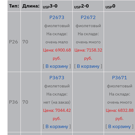
Тип:
Длина:
3-0
2-0
0
Акушерство и гинекология
USP
USP
USP
Ортопедия
P2673
P2672
фиолетовый
фиолетовый
не выбран
На складе:
На складе:
0
P26
70
очень мало
очень много
1
Цена: 6900.68
Цена: 7158.32
руб.
2
руб.
[
В корзину
]
[
В корзину
]
3
P3673
4
P3671
фиолетовый
фиолетовый
5
На складе:
На складе:
6
P36
70
нет (на заказ)
очень много
2-0
Цена: 7044.42
Цена: 6832.88
Размер USP:
3-0
руб.
руб.
4-0
[
В корзину
]
[
В корзину
]