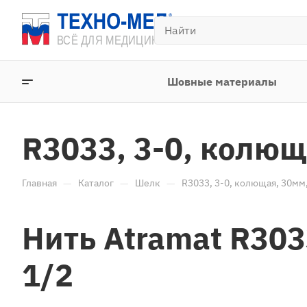
Шовные материалы
R3033, 3-0, колющ
—
—
—
Главная
Каталог
Шелк
R3033, 3-0, колющая, 30мм,
Нить Atramat R303
1/2