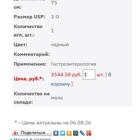
75
см:
Размер USP:
3-0
Количество
1
игл, шт.:
Цвет:
черный
Комментарий:
Применение:
Гастроэнтерология
3544.58 руб.
шт. [
В
Цена, руб.*:
корзину
]
Количество на
мало
складе:
*
– Цены актуальны на 06.08.26
Поделиться…
« Назад в раздел