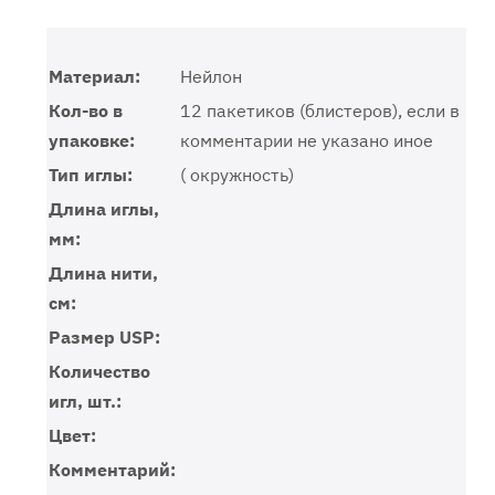
Материал:
Нейлон
Кол-во в
12 пакетиков (блистеров), если в
упаковке:
комментарии не указано иное
Тип иглы:
( окружность)
Длина иглы,
мм:
Длина нити,
см:
Размер USP:
Количество
игл, шт.:
Цвет:
Комментарий: