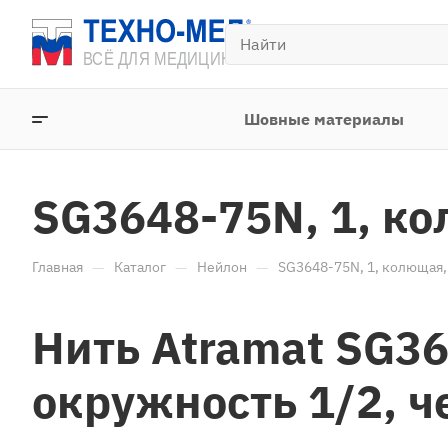
Шовные материалы
SG3648-75N, 1, ко
—
—
—
Главная
Каталог
Нейлон
SG3648-75N, 1, колющая, 
Нить Atramat SG36
окружность 1/2, ч