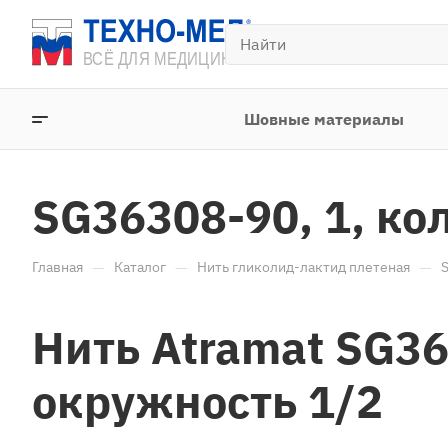
Шовные материалы
SG36308-90, 1, к
—
—
—
Главная
Каталог
Нить гликолид-лактид плетеная
Нить Atramat SG36
окружность 1/2