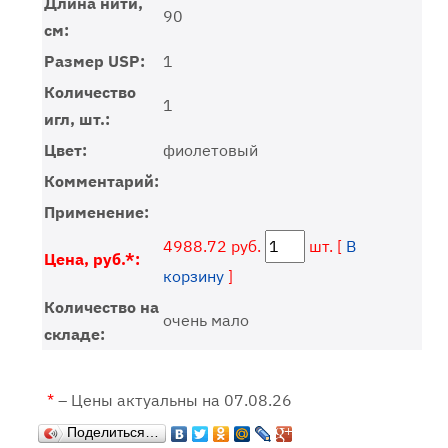
Длина нити,
90
см:
Размер USP:
1
Количество
1
игл, шт.:
Цвет:
фиолетовый
Комментарий:
Применение:
4988.72 руб.
шт. [
В
Цена, руб.*:
корзину
]
Количество на
очень мало
складе:
*
– Цены актуальны на 07.08.26
Поделиться…